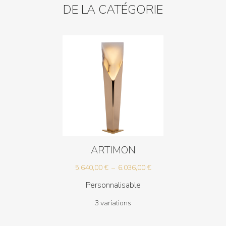
DE LA CATÉGORIE
ARTIMON
Plage
5.640,00
€
–
6.036,00
€
de
Personnalisable
prix :
3 variations
5.640,00 €
à