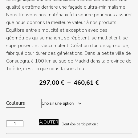
qualité extrême derrière une façade d’ultra-minimalisme.
Nous trouvons nos matériaux à la source pour nous assurer
que nous donnons la meilleure valeur à nos produits.
Équilibre entre simplicité et exception avec des
géométries qui se marient, se répètent, se multiplient, se
superposent et s’accumulent. Création d’un design solide,
fabriqué pour durer des générations. Dans la petite ville de
Consuegra, à 100 km au sud de Madrid dans la province de
Tolède, c’est ici que nous faisons tout.
Plage
297,00
€
–
460,61
€
de
prix :
Couleurs
297,00 €
à
460,61 €
AJOUTER
quantité
de
Dont éco-participation :
EKLIPSO