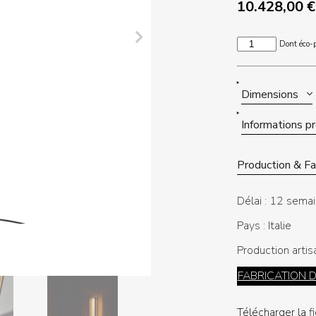
10.428,00
€
quantité
Dont éco-p
de
NUMA
Dimensions
Informations p
Production & Fab
Délai :
12 semai
Pays :
Italie
Production artis
FABRICATION 
Télécharger la f