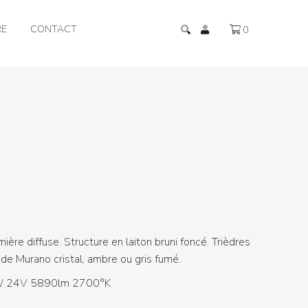
RE
CONTACT
0
ière diffuse. Structure en laiton bruni foncé. Trièdres
 de Murano cristal, ambre ou gris fumé.
W 24V 5890lm 2700°K