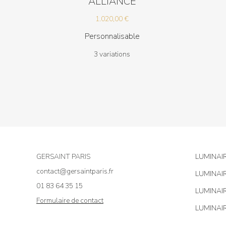
ALLIANCE
1.020,00
€
Personnalisable
3 variations
GERSAINT PARIS
LUMINAI
contact@gersaintparis.fr
LUMINAI
01 83 64 35 15
LUMINAI
Formulaire de contact
LUMINAI