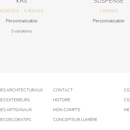
KRS
SUSPENSE
Plage
4.200,00
€
–
5.400,00
€
1.899,60
€
de
Personnalisable
Personnalisable
prix :
3 variations
4.200,00 €
à
5.400,00 €
RES ARCHITECTURAUX
CONTACT
CG
RES EXTERIEURS
HISTOIRE
CG
RES ARTISANAUX
MON COMPTE
ME
RES DECORATIFS
CONCEPTEUR LUMIÈRE