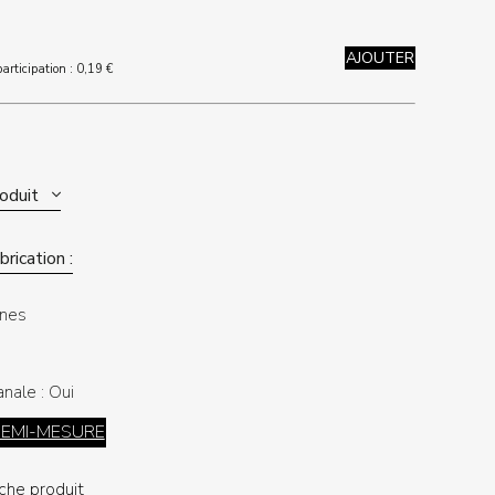
AJOUTER
articipation :
0,19
€
roduit
rication :
nes
anale :
Oui
DEMI-MESURE
iche produit