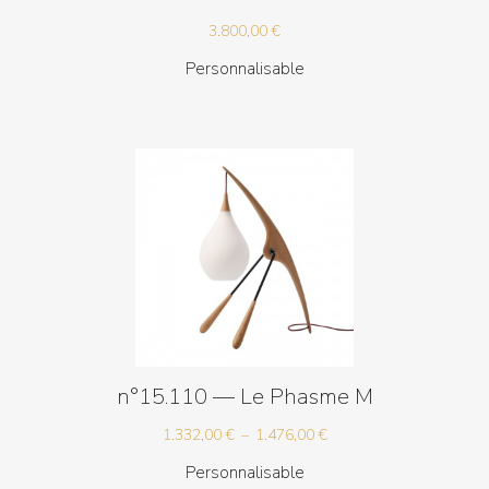
3.800,00
€
Personnalisable
n°15.110 — Le Phasme M
Plage
1.332,00
€
–
1.476,00
€
de
Personnalisable
prix :