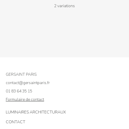
2 variations
1.332,00 €
à
1.476,00 €
GERSAINT PARIS
contact@gersaintparis.fr
01 83 64 35 15
Formulaire de contact
LUMINAIRES ARCHITECTURAUX
CONTACT