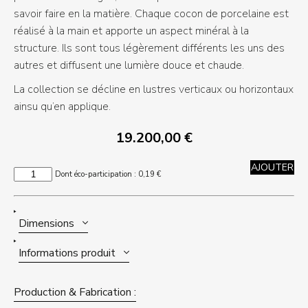
savoir faire en la matière. Chaque cocon de porcelaine est
réalisé à la main et apporte un aspect minéral à la
structure. Ils sont tous légèrement différents les uns des
autres et diffusent une lumière douce et chaude.
La collection se décline en lustres verticaux ou horizontaux
ainsu qu’en applique.
19.200,00
€
AJOUTER
quantité
Dont éco-participation :
0,19
€
de
LV-
426-
4H
Dimensions
Informations produit
Production & Fabrication :