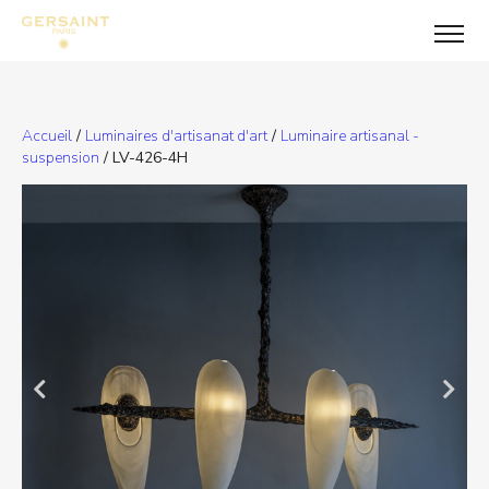
Accueil
/
Luminaires d'artisanat d'art
/
Luminaire artisanal -
suspension
/ LV-426-4H