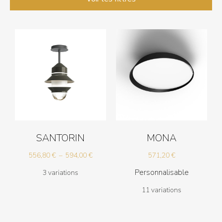
SANTORIN
MONA
Plage
556,80
€
–
594,00
€
571,20
€
de
Personnalisable
3 variations
prix :
11 variations
556,80 €
à
594,00 €