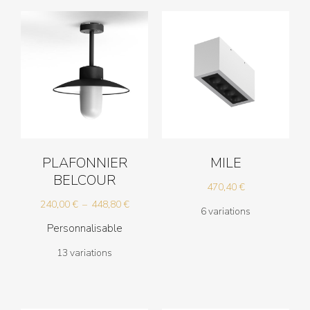
PLAFONNIER
MILE
BELCOUR
470,40
€
Plage
240,00
€
–
448,80
€
6 variations
de
Personnalisable
prix :
13 variations
240,00 €
à
448,80 €