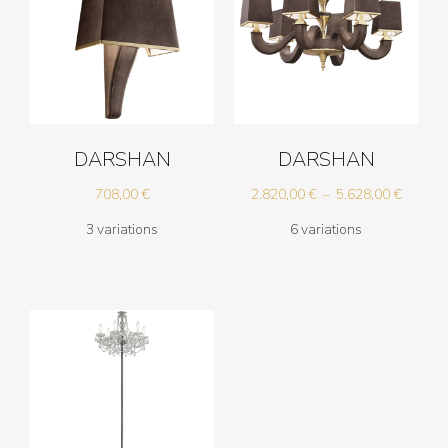
DARSHAN
DARSHAN
Plage
708,00
€
2.820,00
€
–
5.628,00
€
de
3 variations
6 variations
prix :
2.820,0
à
5.628,0