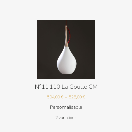
N°11.110 La Goutte CM
Plage
504,00
€
–
528,00
€
de
Personnalisable
prix :
2 variations
504,00 €
à