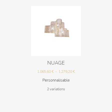
528,00 €
NUAGE
Plage
1.065,60
€
–
1.279,20
€
de
Personnalisable
prix :
2 variations
1.065,60 €
à
1.279,20 €