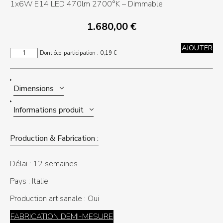
1x6W E14 LED 470lm 2700°K – Dimmable
1.680,00
€
AJOUTER
quantité
Dont éco-participation :
0,19
€
de
UNIQUE
Dimensions
Informations produit
Production & Fabrication :
Délai :
12 semaines
Pays :
Italie
Production artisanale :
Oui
FABRICATION DEMI-MESURE