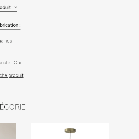
roduit
rication :
aines
anale :
Oui
iche produit
TÉGORIE