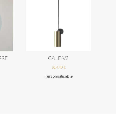
PSE
CALE V3
914,40
€
Personnalisable