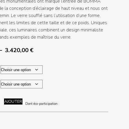
èces monumentales ont marqué l’entrée de BOMMA
e la conception d’éclairage de haut niveau et nous ont
min. Le verre soufflé sans l’utilisation d’une forme,
ement les limites de cette taille et de ce poids. Uniques
iale, ces luminaires combinent un design minimaliste
rands exemples de maîtrise du verre.
Plage
–
3.420,00
€
de
prix :
1.766,40 €
à
3.420,00 €
AJOUTER
Dont éco-participation :