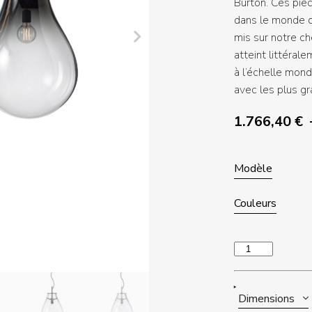
Burton. Ces pi
dans le monde d
mis sur notre che
atteint littéral
à l’échelle mond
avec les plus g
1.766,40
€
Modèle
Couleurs
quantité
de
TIM
Dimensions