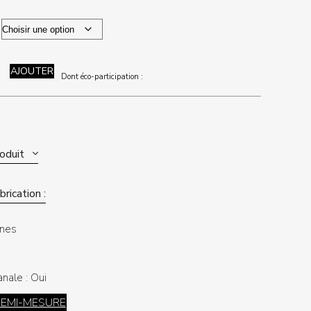
AJOUTER
Dont éco-participation :
roduit
rication :
nes
anale :
Oui
DEMI-MESURE