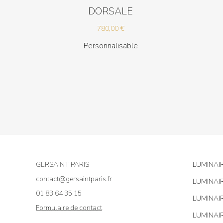
DORSALE
780,00
€
Personnalisable
GERSAINT PARIS
LUMINAI
contact@gersaintparis.fr
LUMINAI
01 83 64 35 15
LUMINAI
Formulaire de contact
LUMINAI