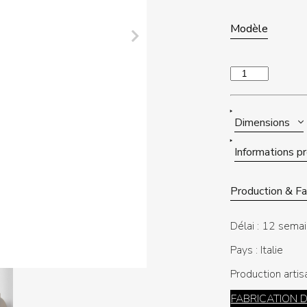
Modèle
quantité
de
ROOT
ONE
Dimensions
Informations p
Production & Fab
Délai :
12 semai
Pays :
Italie
Production artis
FABRICATION 