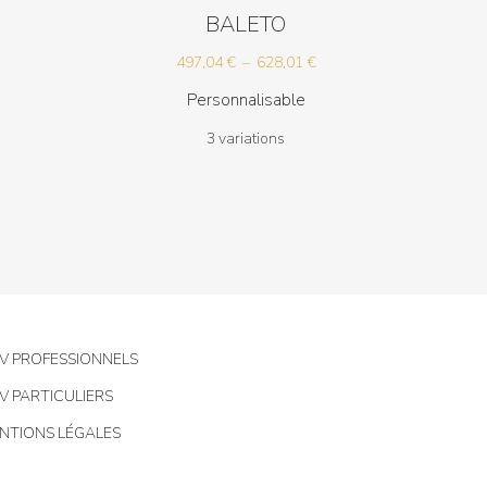
BALETO
Plage
497,04
€
–
628,01
€
de
Personnalisable
prix :
3 variations
497,04 €
à
628,01 €
V PROFESSIONNELS
V PARTICULIERS
NTIONS LÉGALES