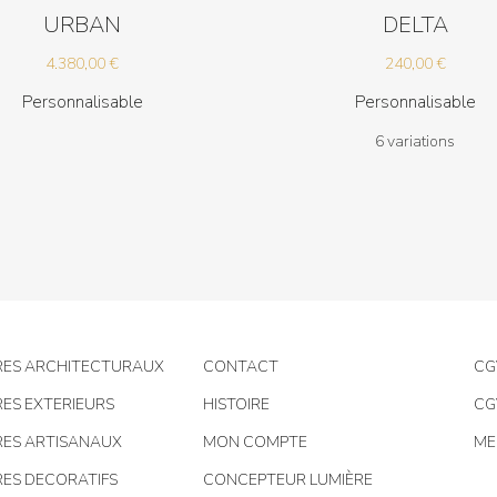
URBAN
DELTA
4.380,00
€
240,00
€
Personnalisable
Personnalisable
6 variations
RES ARCHITECTURAUX
CONTACT
CG
RES EXTERIEURS
HISTOIRE
CG
RES ARTISANAUX
MON COMPTE
ME
RES DECORATIFS
CONCEPTEUR LUMIÈRE