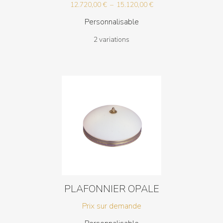
Plage
12.720,00
€
–
15.120,00
€
de
Personnalisable
prix :
2 variations
12.720,00 €
à
15.120,00 €
PLAFONNIER OPALE
Prix sur demande