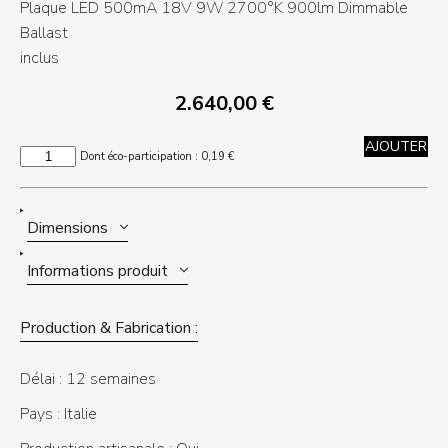
Plaque LED 500mA 18V 9W 2700°K 900lm Dimmable
Ballast
inclus
2.640,00
€
AJOUTER
quantité
Dont éco-participation :
0,19
€
de
GLAM
Dimensions
Informations produit
Production & Fabrication :
Délai :
12 semaines
Pays :
Italie