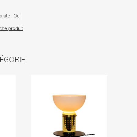
anale :
Oui
iche produit
TÉGORIE