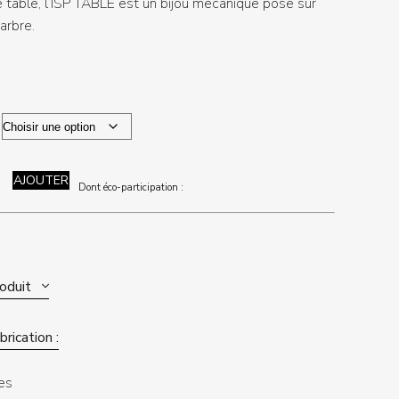
 table, l’ISP TABLE est un bijou mécanique posé sur
arbre.
AJOUTER
Dont éco-participation :
roduit
rication :
es