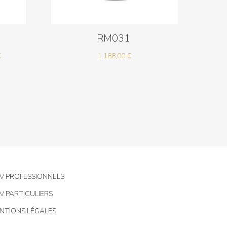
RM031
Plage
€
1.188,00
€
de
prix :
3.576,00 €
à
4.752,00 €
V PROFESSIONNELS
V PARTICULIERS
NTIONS LÉGALES