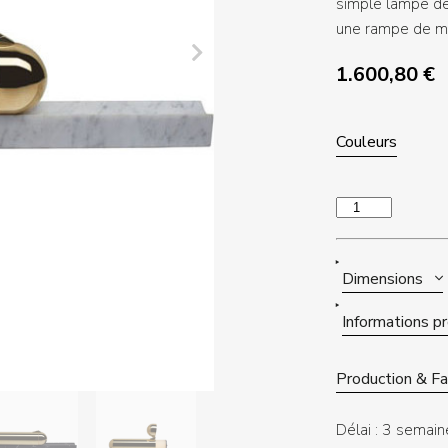
simple lampe de
une rampe de m
1.600,80
€
Couleurs
quantité
de
ISP
TABLE
Dimensions
Informations p
Production & Fab
Délai :
3 semain