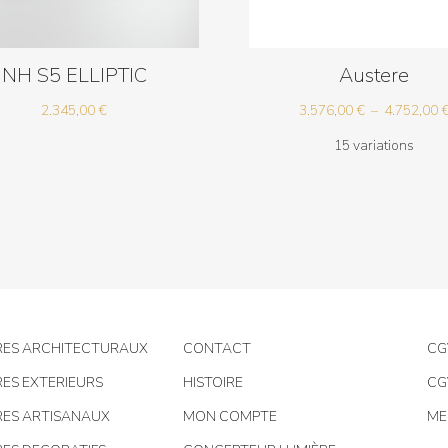
NH S5 ELLIPTIC
Austere
2.345,00
€
3.576,00
€
–
4.752,00
15 variations
RES ARCHITECTURAUX
CONTACT
CG
RES EXTERIEURS
HISTOIRE
CG
RES ARTISANAUX
MON COMPTE
ME