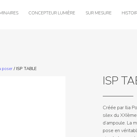
MINAIRES
CONCEPTEUR LUMIÈRE
SUR MESURE
HISTOI
à poser
/ ISP TABLE
ISP TA
Créée par Ilia P
silex du XXIème 
d’ampoule. La m
pose en véritabl