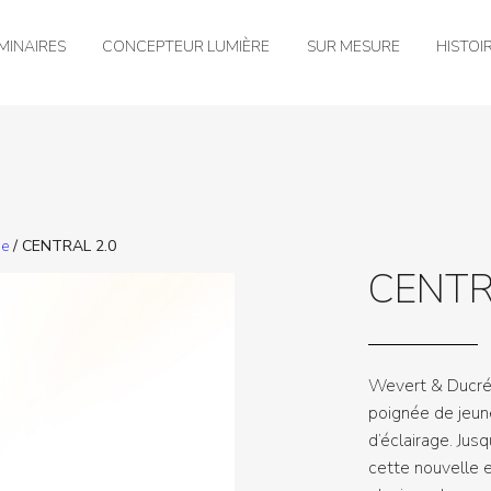
MINAIRES
CONCEPTEUR LUMIÈRE
SUR MESURE
HISTOI
ue
/ CENTRAL 2.0
CENTR
Wevert & Ducré
poignée de jeun
d’éclairage. Jus
cette nouvelle e