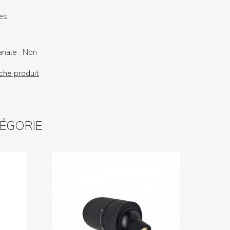
es
anale :
Non
iche produit
TÉGORIE