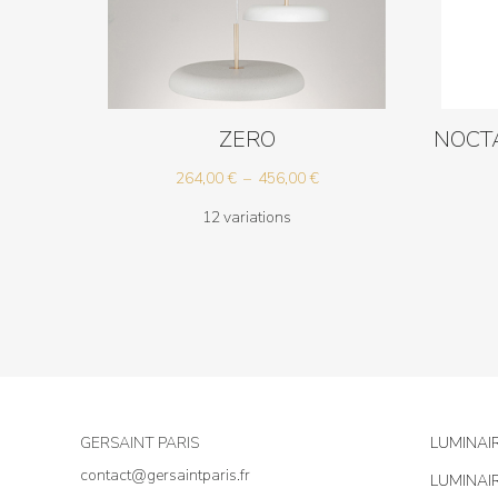
ZERO
NOCT
Plage
264,00
€
–
456,00
€
de
12 variations
prix :
264,00 €
à
456,00 €
GERSAINT PARIS
LUMINAI
contact@gersaintparis.fr
LUMINAI