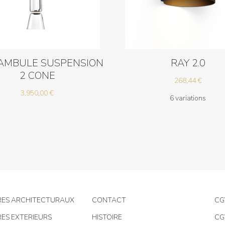
AMBULE SUSPENSION
RAY 2.0
2 CONE
268,44
€
3.950,00
€
6 variations
RES ARCHITECTURAUX
CONTACT
CG
RES EXTERIEURS
HISTOIRE
CG