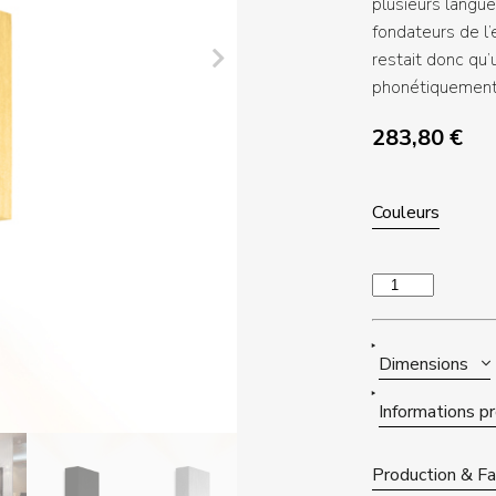
plusieurs langues
fondateurs de l’e
restait donc qu’
phonétiquement
283,80
€
Couleurs
quantité
de
CENTRAL
2.0
Dimensions
Informations p
Production & Fab