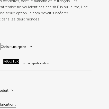
 officielles, dont le flamand et le français. Les
ntreprise ne voulaient pas choisir l’un ou l’autre, il ne
une seule option: le nom devait s’intégrer
 dans les deux mondes.
AJOUTER
Dont éco-participation :
roduit
rication :