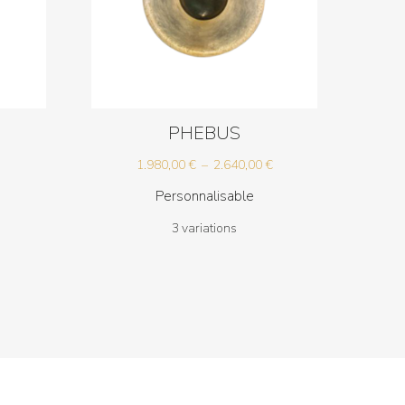
PHEBUS
Plage
1.980,00
€
–
2.640,00
€
de
Personnalisable
prix :
3 variations
1.980,00 €
à
2.640,00 €