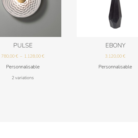
PULSE
EBONY
Plage
780,00
€
–
1.128,00
€
3.120,00
€
de
Personnalisable
Personnalisable
prix :
2 variations
780,00 €
à
1.128,00 €