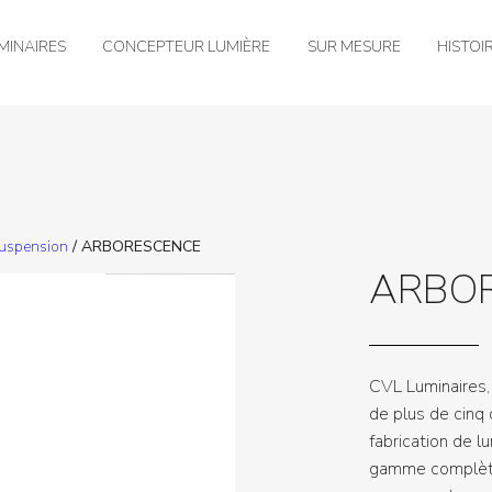
MINAIRES
CONCEPTEUR LUMIÈRE
SUR MESURE
HISTOI
suspension
/ ARBORESCENCE
ARBO
CVL Luminaires, 
de plus de cinq 
fabrication de l
gamme complète 