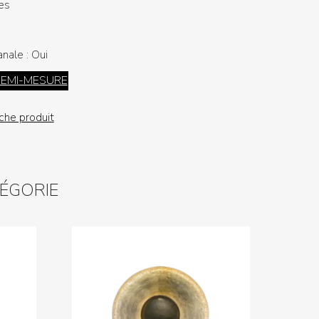
es
anale :
Oui
DEMI-MESURE
iche produit
TÉGORIE