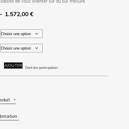
sibilité de vous orienter sur du sur-mesure.
Plage
–
1.572,00
€
de
prix :
1.407,60 €
à
1.572,00 €
AJOUTER
Dont éco-participation :
roduit
rication :