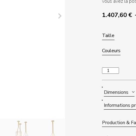
vous avez la pos
1.407,60
€
Taille
Couleurs
quantité
de
ARBORESCENCE
Dimensions
Informations p
Production & Fab