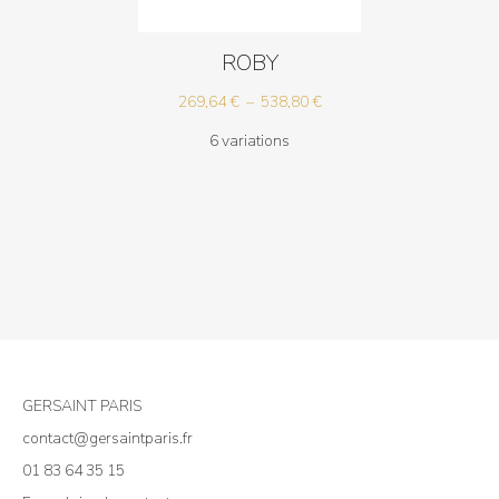
ROBY
Plage
269,64
€
–
538,80
€
de
6 variations
prix :
269,64 €
à
538,80 €
GERSAINT PARIS
contact@gersaintparis.fr
01 83 64 35 15