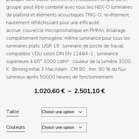
groupe; peut être combiné avec tous les HEX-O luminaires
de plafond et éléments acoustiques TRIG-O; revêtement
hautement réfléchissant pour une efficacité
accrue; couvercle microprismatique en PMMA; éclairage
complètement homogène; même luminance pour tous les
luminaires plats; UGR 19 ; luminaire de poste de travail
compatible VDU selon DIN EN 12464-1 ; luminance
supérieure à 65° 3000 cd/m² ; couleur de la lumière 3000
K ; Binning initial 3 MacAdam ; CRI 80 ; min. 90 % du flux
lumineux après 50000 heures de fonctionnement
Plage
1.020,60
€
–
2.501,10
€
de
prix :
Taille
1.020,60 €
à
Couleurs
2.501,10 €