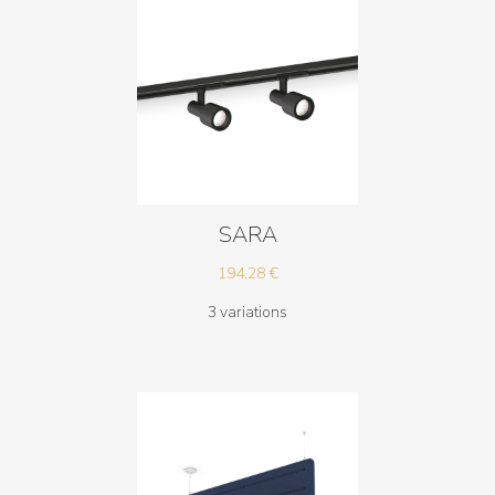
SARA
194,28
€
3 variations