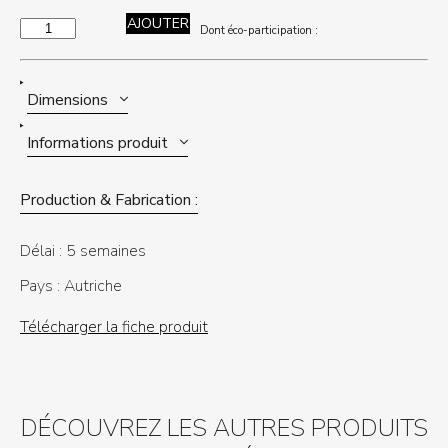
AJOUTER
quantité
de
Dont éco-participation :
HEX-
O
Dimensions
Informations produit
Production & Fabrication :
Délai :
5 semaines
Pays :
Autriche
Télécharger la fiche produit
DÉCOUVREZ LES AUTRES PRODUITS