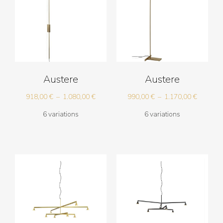
Austere
Austere
Plage
Plage
918,00
€
–
1.080,00
€
990,00
€
–
1.170,00
€
de
de
6 variations
6 variations
prix :
prix :
918,00 €
990,00 
à
à
1.080,00 €
1.170,00