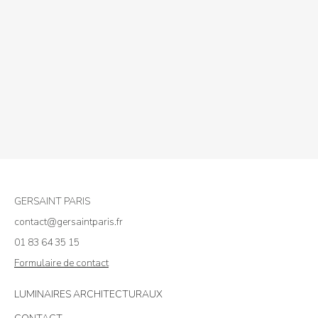
prix :
3.864,00 €
à
4.854,00 €
GERSAINT PARIS
contact@gersaintparis.fr
01 83 64 35 15
Formulaire de contact
LUMINAIRES ARCHITECTURAUX