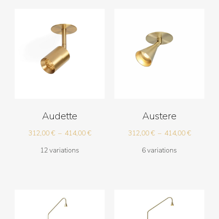
Audette
Austere
Plage
Plage
312,00
€
–
414,00
€
312,00
€
–
414,00
€
de
de
12 variations
6 variations
prix :
prix :
312,00 €
312,00 €
à
à
414,00 €
414,00 €