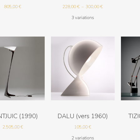
Plage
805,00
€
228,00
€
–
300,00
€
de
3 variations
prix :
228,00 €
à
300,00 €
TJUIC (1990)
DALU (vers 1960)
TIZ
2.505,00
€
105,00
€
2 variations