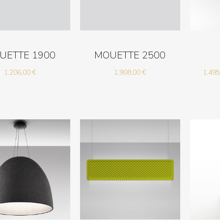
UETTE 1900
MOUETTE 2500
1.206,00
€
1.908,00
€
1.49