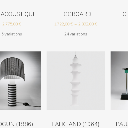
 ACOUSTIQUE
EGGBOARD
ECL
Plage
2.775,00
€
1.722,00
€
–
2.892,00
€
de
5 variations
24 variations
prix :
1.722,00 €
à
2.892,00 €
OGUN (1986)
FALKLAND (1964)
PAU