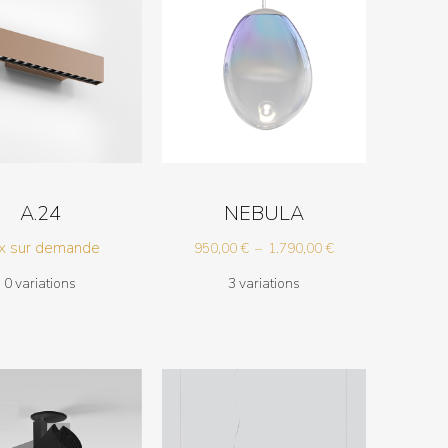
A.24
NEBULA
ix sur demande
Plage
950,00
€
–
1.790,00
€
de
0 variations
3 variations
prix :
950,00 €
à
1.790,00 €