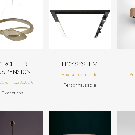
PIRCE LED
HOY SYSTEM
USPENSION
Prix sur demande
Pr
Plage
,00
€
–
1.385,00
€
Personnalisable
de
6 variations
prix :
670,00 €
à
1.385,00 €