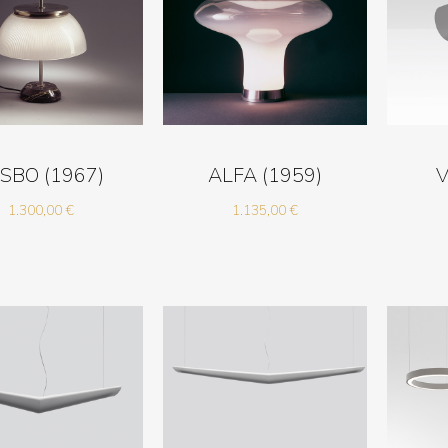
SBO (1967)
ALFA (1959)
V
1.300,00
€
1.135,00
€