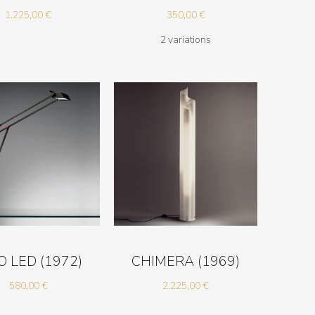
1.225,00
€
350,00
€
2 variations
IO LED (1972)
CHIMERA (1969)
580,00
€
2.225,00
€