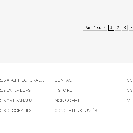
Page 1 sur 4
1
2
3
4
RES ARCHITECTURAUX
CONTACT
CG
RES EXTERIEURS
HISTOIRE
CG
RES ARTISANAUX
MON COMPTE
ME
RES DECORATIFS
CONCEPTEUR LUMIÈRE