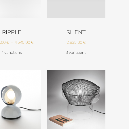
RIPPLE
SILENT
Plage
5,00
€
–
4.545,00
€
2.835,00
€
de
4 variations
3 variations
prix :
1.495,00 €
à
4.545,00 €