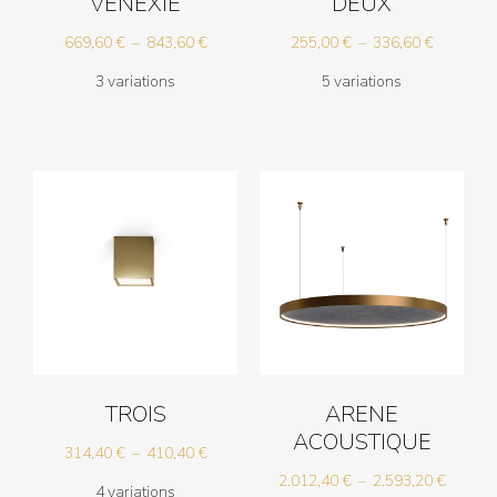
VENEXIE
DEUX
Plage
Plage
669,60
€
–
843,60
€
255,00
€
–
336,60
€
de
de
3 variations
5 variations
prix :
prix :
669,60 €
255,00 €
à
à
843,60 €
336,60 €
TROIS
ARENE
ACOUSTIQUE
Plage
314,40
€
–
410,40
€
de
Plage
2.012,40
€
–
2.593,20
€
4 variations