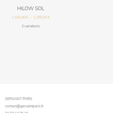
HILOW SOL
Plage
1.163,40
€
–
1.293,00
€
de
2 variations
prix :
1.163,40 €
à
1.293,00 €
GERSAINT PARIS
contact@gersaintparis.fr