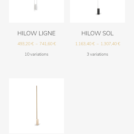
HILOW LIGNE
HILOW SOL
Plage
Plage
493,20
€
–
741,60
€
1.163,40
€
–
1.307,40
€
de
de
10 variations
3 variations
prix :
prix :
493,20 €
1.163,4
à
à
741,60 €
1.307,4