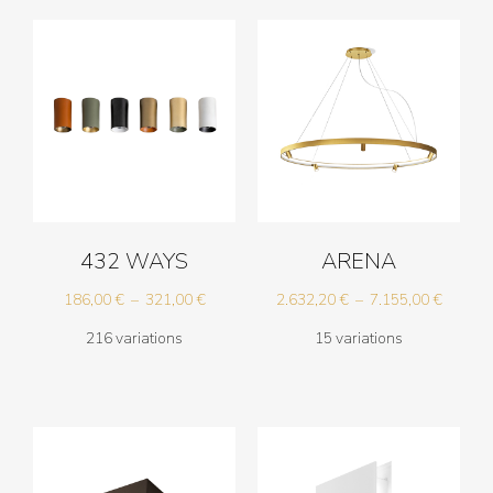
432 WAYS
ARENA
Plage
Plage
186,00
€
–
321,00
€
2.632,20
€
–
7.155,00
€
de
de
216 variations
15 variations
prix :
prix :
186,00 €
2.632,2
à
à
321,00 €
7.155,0