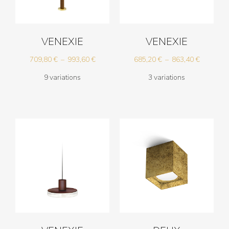
VENEXIE
VENEXIE
Plage
Plage
709,80
€
–
993,60
€
685,20
€
–
863,40
€
de
de
9 variations
3 variations
prix :
prix :
709,80 €
685,20 €
à
à
993,60 €
863,40 €