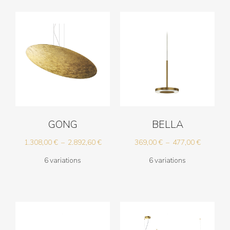
à
420,00 €
GONG
BELLA
Plage
Plage
1.308,00
€
–
2.892,60
€
369,00
€
–
477,00
€
de
de
6 variations
6 variations
prix :
prix :
1.308,00 €
369,00 €
à
à
2.892,60 €
477,00 €