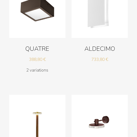
QUATRE
ALDECIMO
388,80
€
733,80
€
2 variations